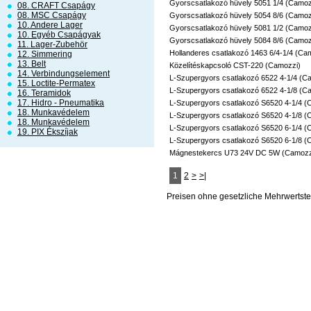
Gyorscsatlakozó hüvely 5051 1/4 (Camoz
08. CRAFT Csapágy
08. MSC Csapágy
Gyorscsatlakozó hüvely 5054 8/6 (Camoz
10. Andere Lager
Gyorscsatlakozó hüvely 5081 1/2 (Camoz
10. Egyéb Csapágyak
Gyorscsatlakozó hüvely 5084 8/6 (Camoz
11. Lager-Zubehör
Hollanderes csatlakozó 1463 6/4-1/4 (Ca
12. Simmering
13. Belt
Közelítéskapcsoló CST-220 (Camozzi)
14. Verbindungselement
L-Szupergyors csatlakozó 6522 4-1/4 (C
15. Loctite-Permatex
L-Szupergyors csatlakozó 6522 4-1/8 (C
16. Teramidok
17. Hidro - Pneumatika
L-Szupergyors csatlakozó S6520 4-1/4 (
18. Munkavédelem
L-Szupergyors csatlakozó S6520 4-1/8 (
18. Munkavédelem
L-Szupergyors csatlakozó S6520 6-1/4 (
19. PIX Ékszíjak
L-Szupergyors csatlakozó S6520 6-1/8 (
Mágnestekercs U73 24V DC 5W (Camozz
1
2
>
>|
Preisen ohne gesetzliche Mehrwertste