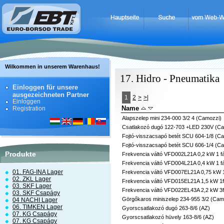
Wilkommen in unserem Warenhaus!
17. Hidro - Pneumatika
Einloggen für unsere
ausgezeichneten Partner
1
2
>
>|
Einloggen
Name
Registration
Alapszelep mini 234-000 3/2 4 (Camozzi)
Csatlakozó dugó 122-703 +LED 230V (Ca
Fojtó-visszacsapó betét SCU 604-1/8 (C
Fojtó-visszacsapó betét SCU 606-1/4 (C
Produkte
Frekvencia váltó VFD002L21A 0,2 kW 1 fá
Frekvencia váltó VFD004L21A 0,4 kW 1 fá
01. FAG-INA Lager
Frekvencia váltó VFD007EL21A 0,75 kW 1
02. ZKL Lager
Frekvencia váltó VFD015EL21A 1,5 kW 1f
03. SKF Lager
Frekvencia váltó VFD022EL43A 2,2 kW 3f
03. SKF Csapágy
Görgőkaros miniszelep 234-955 3/2 (Cam
04 NACHI Lager
06. TIMKEN Lager
Gyorscsatlakozó dugó 263-8/6 (AZ)
07. KG Csapágy
Gyorscsatlakozó hüvely 163-8/6 (AZ)
07. KG Csapágy