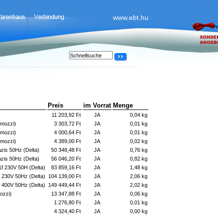
www.ebt.hu
Preis
im Vorrat
Menge
11 203,92 Ft
JA
0,04 kg
mozzi)
3 303,72 Ft
JA
0,01 kg
amozzi)
4 000,64 Ft
JA
0,01 kg
amozzi)
4 389,00 Ft
JA
0,02 kg
zis 50Hz (Delta)
50 348,48 Ft
JA
0,76 kg
zis 50Hz (Delta)
56 046,20 Ft
JA
0,82 kg
f 230V 50H (Delta)
83 859,16 Ft
JA
1,48 kg
 230V 50Hz (Delta)
104 139,00 Ft
JA
2,06 kg
 400V 50Hz (Delta)
149 449,44 Ft
JA
2,02 kg
ozzi)
13 347,88 Ft
JA
0,06 kg
1 276,80 Ft
JA
0,01 kg
4 324,40 Ft
JA
0,00 kg