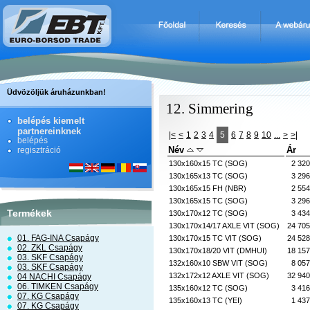
Üdvözöljük áruházunkban!
12. Simmering
belépés kiemelt
partnereinknek
|<
<
1
2
3
4
5
6
7
8
9
10
...
>
>|
belépés
Név
Ár
regisztráció
130x160x15 TC (SOG)
2 320
130x165x13 TC (SOG)
3 296
130x165x15 FH (NBR)
2 554
130x165x15 TC (SOG)
3 296
Termékek
130x170x12 TC (SOG)
3 434
130x170x14/17 AXLE VIT (SOG)
24 705
01. FAG-INA Csapágy
130x170x15 TC VIT (SOG)
24 528
02. ZKL Csapágy
130x170x18/20 VIT (DMHUI)
18 157
03. SKF Csapágy
132x160x10 SBW VIT (SOG)
8 057
03. SKF Csapágy
132x172x12 AXLE VIT (SOG)
32 940
04 NACHI Csapágy
06. TIMKEN Csapágy
135x160x12 TC (SOG)
3 416
07. KG Csapágy
135x160x13 TC (YEI)
1 437
07. KG Csapágy