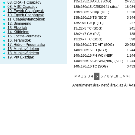
135x175x18 AXLE (SOG)
24 251
08. CRAFT Csapágy
08. MSC Csapágy
138x160x15 /CR539141 rába /
16 084
10. Egyéb Csapágyak
138x160x15 Ghp. (KTT)
1 320
10. Egyéb Csapágyak
138x160x15 TB (SOG)
3 344
11. Csapágytartozékok
13x20x5 GH p. (TC)
227
12. Simmering
13. Ékszíjak
13x22x5 TC (SOG)
241
14. Kötőelem
13x24x7 GH (PIA)
188
15. Loctite-Permatex
13x24x7 TC (SOG)
390
16. Teramidok
17. Hidro - Pneumatika
140x160x12 TC VIT (SOG)
20 952
18. Munkavédelem
140x160x15 FH (NBR)
1 244
18. Munkavédelem
140x160x15 FH WC (NBR)
1 244
19. PIX Ékszíjak
140x165x15 GH WA (NBR) (KTT)
1 244
140x170x10 TC (SOG)
3 433
|<
<
1
2
3
4
5
6
7
8
9
10
...
>
>|
A feltüntetett árak nettó árak, az ÁFÁ-