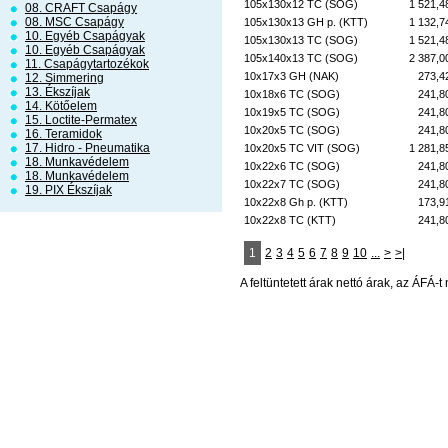
105x130x12 TC (SOG)
1 521,4
08. CRAFT Csapágy
08. MSC Csapágy
105x130x13 GH p. (KTT)
1 132,7
10. Egyéb Csapágyak
105x130x13 TC (SOG)
1 521,4
10. Egyéb Csapágyak
105x140x13 TC (SOG)
2 387,0
11. Csapágytartozékok
10x17x3 GH (NAK)
273,4
12. Simmering
13. Ékszíjak
10x18x6 TC (SOG)
241,8
14. Kötőelem
10x19x5 TC (SOG)
241,8
15. Loctite-Permatex
10x20x5 TC (SOG)
241,8
16. Teramidok
17. Hidro - Pneumatika
10x20x5 TC VIT (SOG)
1 281,8
18. Munkavédelem
10x22x6 TC (SOG)
241,8
18. Munkavédelem
10x22x7 TC (SOG)
241,8
19. PIX Ékszíjak
10x22x8 Gh p. (KTT)
173,9
10x22x8 TC (KTT)
241,8
1
2
3
4
5
6
7
8
9
10
...
>
>|
A feltüntetett árak nettó árak, az ÁFÁ-