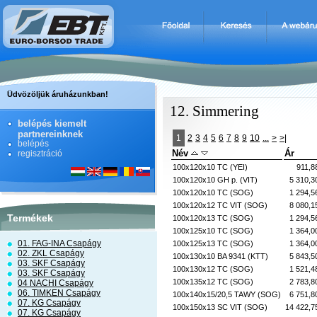
Üdvözöljük áruházunkban!
12. Simmering
belépés kiemelt
partnereinknek
1
2
3
4
5
6
7
8
9
10
...
>
>|
belépés
Név
Ár
regisztráció
100x120x10 TC (YEI)
911,8
100x120x10 GH p. (VIT)
5 310,3
100x120x10 TC (SOG)
1 294,5
100x120x12 TC VIT (SOG)
8 080,1
Termékek
100x120x13 TC (SOG)
1 294,5
100x125x10 TC (SOG)
1 364,0
01. FAG-INA Csapágy
100x125x13 TC (SOG)
1 364,0
02. ZKL Csapágy
100x130x10 BA 9341 (KTT)
5 843,5
03. SKF Csapágy
100x130x12 TC (SOG)
1 521,4
03. SKF Csapágy
100x135x12 TC (SOG)
2 783,8
04 NACHI Csapágy
06. TIMKEN Csapágy
100x140x15/20,5 TAWY (SOG)
6 751,8
07. KG Csapágy
100x150x13 SC VIT (SOG)
14 422,7
07. KG Csapágy