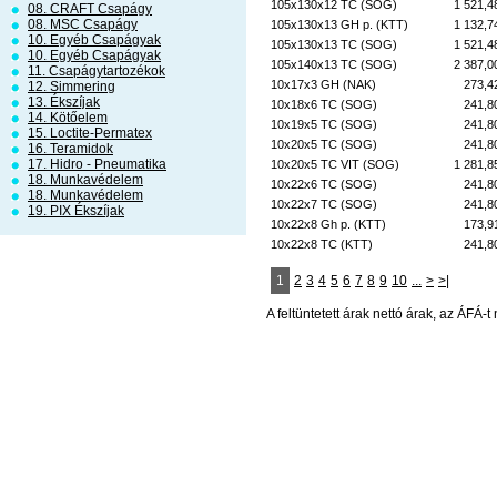
105x130x12 TC (SOG)
1 521,4
08. CRAFT Csapágy
08. MSC Csapágy
105x130x13 GH p. (KTT)
1 132,7
10. Egyéb Csapágyak
105x130x13 TC (SOG)
1 521,4
10. Egyéb Csapágyak
105x140x13 TC (SOG)
2 387,0
11. Csapágytartozékok
10x17x3 GH (NAK)
273,4
12. Simmering
13. Ékszíjak
10x18x6 TC (SOG)
241,8
14. Kötőelem
10x19x5 TC (SOG)
241,8
15. Loctite-Permatex
10x20x5 TC (SOG)
241,8
16. Teramidok
17. Hidro - Pneumatika
10x20x5 TC VIT (SOG)
1 281,8
18. Munkavédelem
10x22x6 TC (SOG)
241,8
18. Munkavédelem
10x22x7 TC (SOG)
241,8
19. PIX Ékszíjak
10x22x8 Gh p. (KTT)
173,9
10x22x8 TC (KTT)
241,8
1
2
3
4
5
6
7
8
9
10
...
>
>|
A feltüntetett árak nettó árak, az ÁFÁ-