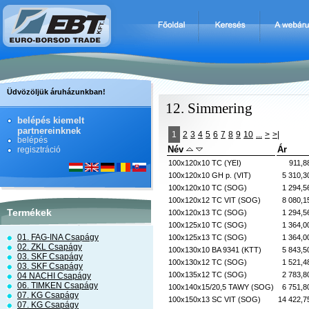
Üdvözöljük áruházunkban!
12. Simmering
belépés kiemelt
partnereinknek
1
2
3
4
5
6
7
8
9
10
...
>
>|
belépés
Név
Ár
regisztráció
100x120x10 TC (YEI)
911,8
100x120x10 GH p. (VIT)
5 310,3
100x120x10 TC (SOG)
1 294,5
100x120x12 TC VIT (SOG)
8 080,1
Termékek
100x120x13 TC (SOG)
1 294,5
100x125x10 TC (SOG)
1 364,0
01. FAG-INA Csapágy
100x125x13 TC (SOG)
1 364,0
02. ZKL Csapágy
100x130x10 BA 9341 (KTT)
5 843,5
03. SKF Csapágy
100x130x12 TC (SOG)
1 521,4
03. SKF Csapágy
100x135x12 TC (SOG)
2 783,8
04 NACHI Csapágy
06. TIMKEN Csapágy
100x140x15/20,5 TAWY (SOG)
6 751,8
07. KG Csapágy
100x150x13 SC VIT (SOG)
14 422,7
07. KG Csapágy