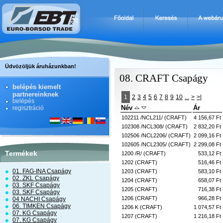
Üdvözöljük áruházunkban!
08. CRAFT Csapágy
belépés kiemelt
partnereinknek
1
2
3
4
5
6
7
8
9
10
...
>
>|
belépés
Név
Ár
regisztráció
102211 /NCL211/ (CRAFT)
4 156,67 Ft
102308 /NCL308/ (CRAFT)
2 832,20 Ft
102506 /NCL2206/ (CRAFT)
2 099,16 Ft
102605 /NCL2305/ (CRAFT)
2 299,08 Ft
Termékek
1200 /R/ (CRAFT)
533,12 Ft
1202 (CRAFT)
516,46 Ft
01. FAG-INA Csapágy
1203 (CRAFT)
583,10 Ft
02. ZKL Csapágy
1204 (CRAFT)
658,07 Ft
03. SKF Csapágy
1205 (CRAFT)
716,38 Ft
03. SKF Csapágy
1206 (CRAFT)
966,28 Ft
04 NACHI Csapágy
06. TIMKEN Csapágy
1206 K (CRAFT)
1 074,57 Ft
07. KG Csapágy
1207 (CRAFT)
1 216,18 Ft
07. KG Csapágy