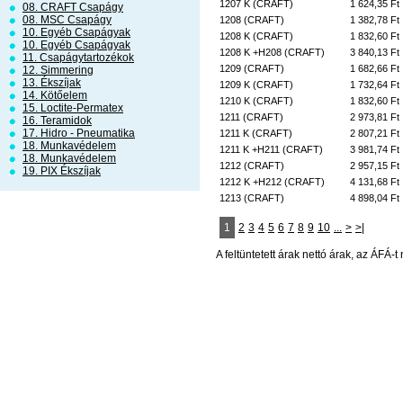
1207 K (CRAFT)
1 624,35 Ft
08. CRAFT Csapágy
08. MSC Csapágy
1208 (CRAFT)
1 382,78 Ft
10. Egyéb Csapágyak
1208 K (CRAFT)
1 832,60 Ft
10. Egyéb Csapágyak
1208 K +H208 (CRAFT)
3 840,13 Ft
11. Csapágytartozékok
1209 (CRAFT)
1 682,66 Ft
12. Simmering
13. Ékszíjak
1209 K (CRAFT)
1 732,64 Ft
14. Kötőelem
1210 K (CRAFT)
1 832,60 Ft
15. Loctite-Permatex
1211 (CRAFT)
2 973,81 Ft
16. Teramidok
17. Hidro - Pneumatika
1211 K (CRAFT)
2 807,21 Ft
18. Munkavédelem
1211 K +H211 (CRAFT)
3 981,74 Ft
18. Munkavédelem
1212 (CRAFT)
2 957,15 Ft
19. PIX Ékszíjak
1212 K +H212 (CRAFT)
4 131,68 Ft
1213 (CRAFT)
4 898,04 Ft
1
2
3
4
5
6
7
8
9
10
...
>
>|
A feltüntetett árak nettó árak, az ÁFÁ-