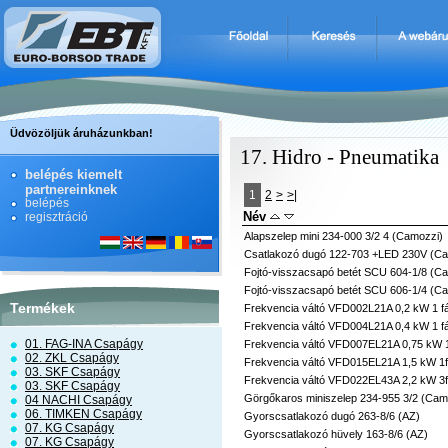
Üdvözöljük áruházunkban!
17. Hidro - Pneumatika
belépés kiemelt
partnereinknek
1
2
>
>|
belépés
Név
regisztráció
Alapszelep mini 234-000 3/2 4 (Camozzi)
Csatlakozó dugó 122-703 +LED 230V (Ca
Fojtó-visszacsapó betét SCU 604-1/8 (C
Fojtó-visszacsapó betét SCU 606-1/4 (C
Termékek
Frekvencia váltó VFD002L21A 0,2 kW 1 fá
Frekvencia váltó VFD004L21A 0,4 kW 1 fá
01. FAG-INA Csapágy
Frekvencia váltó VFD007EL21A 0,75 kW 1
02. ZKL Csapágy
Frekvencia váltó VFD015EL21A 1,5 kW 1f
03. SKF Csapágy
Frekvencia váltó VFD022EL43A 2,2 kW 3f
03. SKF Csapágy
Görgőkaros miniszelep 234-955 3/2 (Cam
04 NACHI Csapágy
06. TIMKEN Csapágy
Gyorscsatlakozó dugó 263-8/6 (AZ)
07. KG Csapágy
Gyorscsatlakozó hüvely 163-8/6 (AZ)
07. KG Csapágy