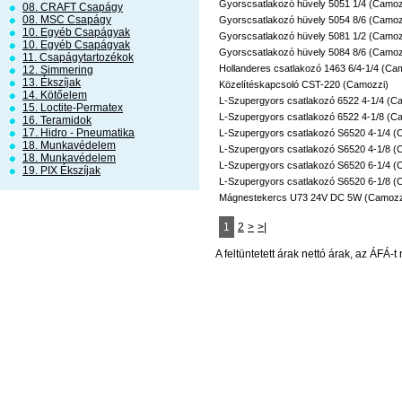
Gyorscsatlakozó hüvely 5051 1/4 (Camoz
08. CRAFT Csapágy
08. MSC Csapágy
Gyorscsatlakozó hüvely 5054 8/6 (Camoz
10. Egyéb Csapágyak
Gyorscsatlakozó hüvely 5081 1/2 (Camoz
10. Egyéb Csapágyak
Gyorscsatlakozó hüvely 5084 8/6 (Camoz
11. Csapágytartozékok
Hollanderes csatlakozó 1463 6/4-1/4 (Ca
12. Simmering
13. Ékszíjak
Közelítéskapcsoló CST-220 (Camozzi)
14. Kötőelem
L-Szupergyors csatlakozó 6522 4-1/4 (C
15. Loctite-Permatex
L-Szupergyors csatlakozó 6522 4-1/8 (C
16. Teramidok
17. Hidro - Pneumatika
L-Szupergyors csatlakozó S6520 4-1/4 (
18. Munkavédelem
L-Szupergyors csatlakozó S6520 4-1/8 (
18. Munkavédelem
L-Szupergyors csatlakozó S6520 6-1/4 (
19. PIX Ékszíjak
L-Szupergyors csatlakozó S6520 6-1/8 (
Mágnestekercs U73 24V DC 5W (Camozz
1
2
>
>|
A feltüntetett árak nettó árak, az ÁFÁ-