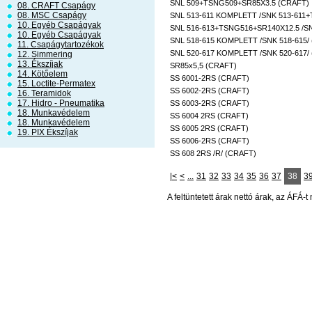
SNL 509+TSNG509+SR85X3.5 (CRAFT)
08. CRAFT Csapágy
08. MSC Csapágy
SNL 513-611 KOMPLETT /SNK 513-611
10. Egyéb Csapágyak
SNL 516-613+TSNG516+SR140X12.5 /S
10. Egyéb Csapágyak
SNL 518-615 KOMPLETT /SNK 518-615/
11. Csapágytartozékok
SNL 520-617 KOMPLETT /SNK 520-617/
12. Simmering
13. Ékszíjak
SR85x5,5 (CRAFT)
14. Kötőelem
SS 6001-2RS (CRAFT)
15. Loctite-Permatex
SS 6002-2RS (CRAFT)
16. Teramidok
17. Hidro - Pneumatika
SS 6003-2RS (CRAFT)
18. Munkavédelem
SS 6004 2RS (CRAFT)
18. Munkavédelem
SS 6005 2RS (CRAFT)
19. PIX Ékszíjak
SS 6006-2RS (CRAFT)
SS 608 2RS /R/ (CRAFT)
|<
<
...
31
32
33
34
35
36
37
38
3
A feltüntetett árak nettó árak, az ÁFÁ-