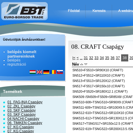
Üdvözöljük áruházunkban!
08. CRAFT Csapágy
belépés kiemelt
partnereinknek
|<
<
...
31
32
33
34
35
36
37
38
3
belépés
Név
regisztráció
SN510+FS510+SR90X10 (CRAFT)
SN512+FS512+SR110X10 (CRAFT)
SN513+FS513+SR120X12 (CRAFT)
SN517+FS517+SR150x10 (CRAFT)
Termékek
SN520+FS520+SR180X12.1 (CRAFT)
SNK509 /SN509+FS509+SR85X8/ (CRAF
01. FAG-INA Csapágy
SNK510-608+TSNG510+SR90X9 (CRAF
02. ZKL Csapágy
SNK511-609+TSNG511+SR100X9.5 (CR
03. SKF Csapágy
SNK512-610+TSNG512+SR110X10 (CRA
03. SKF Csapágy
SNK515-612+TSNG515+SR130X12.5 (C
04 NACHI Csapágy
06. TIMKEN Csapágy
SNK517+TSNG517+SR150x12.5 (CRAFT
07. KG Csapágy
SNK522-619+TSNG522+SR200X13.5 /SNL
07. KG Csapágy