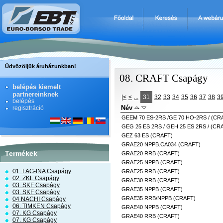
Üdvözöljük áruházunkban!
08. CRAFT Csapágy
belépés kiemelt
partnereinknek
|<
<
...
31
32
33
34
35
36
37
38
3
belépés
Név
regisztráció
GEEM 70 ES-2RS /GE 70 HO-2RS / (CR
GEG 25 ES 2RS / GEH 25 ES 2RS / (CR
GEZ 63 ES (CRAFT)
GRAE20 NPPB.CA034 (CRAFT)
Termékek
GRAE20 RRB (CRAFT)
GRAE25 NPPB (CRAFT)
01. FAG-INA Csapágy
GRAE25 RRB (CRAFT)
02. ZKL Csapágy
GRAE30 RRB (CRAFT)
03. SKF Csapágy
GRAE35 NPPB (CRAFT)
03. SKF Csapágy
GRAE35 RRB/NPPB (CRAFT)
04 NACHI Csapágy
06. TIMKEN Csapágy
GRAE40 NPPB (CRAFT)
07. KG Csapágy
GRAE40 RRB (CRAFT)
07. KG Csapágy