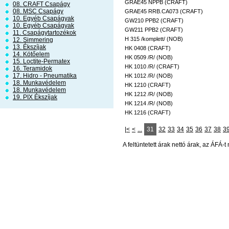
GRAE45 NPPB (CRAFT)
08. CRAFT Csapágy
08. MSC Csapágy
GRAE45 RRB.CA073 (CRAFT)
10. Egyéb Csapágyak
GW210 PPB2 (CRAFT)
10. Egyéb Csapágyak
GW211 PPB2 (CRAFT)
11. Csapágytartozékok
H 315 /komplett/ (NOB)
12. Simmering
13. Ékszíjak
HK 0408 (CRAFT)
14. Kötőelem
HK 0509 /R/ (NOB)
15. Loctite-Permatex
HK 1010 /R/ (CRAFT)
16. Teramidok
17. Hidro - Pneumatika
HK 1012 /R/ (NOB)
18. Munkavédelem
HK 1210 (CRAFT)
18. Munkavédelem
HK 1212 /R/ (NOB)
19. PIX Ékszíjak
HK 1214 /R/ (NOB)
HK 1216 (CRAFT)
|<
<
...
31
32
33
34
35
36
37
38
3
A feltüntetett árak nettó árak, az ÁFÁ-