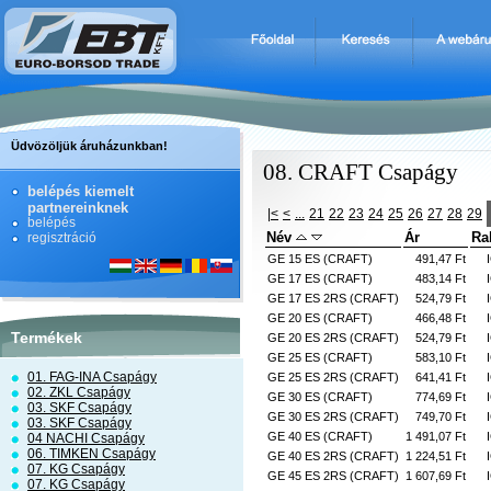
Üdvözöljük áruházunkban!
08. CRAFT Csapágy
belépés kiemelt
partnereinknek
|<
<
...
21
22
23
24
25
26
27
28
29
belépés
Név
Ár
Ra
regisztráció
GE 15 ES (CRAFT)
491,47 Ft
GE 17 ES (CRAFT)
483,14 Ft
GE 17 ES 2RS (CRAFT)
524,79 Ft
GE 20 ES (CRAFT)
466,48 Ft
Termékek
GE 20 ES 2RS (CRAFT)
524,79 Ft
GE 25 ES (CRAFT)
583,10 Ft
01. FAG-INA Csapágy
GE 25 ES 2RS (CRAFT)
641,41 Ft
02. ZKL Csapágy
GE 30 ES (CRAFT)
774,69 Ft
03. SKF Csapágy
GE 30 ES 2RS (CRAFT)
749,70 Ft
03. SKF Csapágy
GE 40 ES (CRAFT)
1 491,07 Ft
04 NACHI Csapágy
06. TIMKEN Csapágy
GE 40 ES 2RS (CRAFT)
1 224,51 Ft
07. KG Csapágy
GE 45 ES 2RS (CRAFT)
1 607,69 Ft
07. KG Csapágy