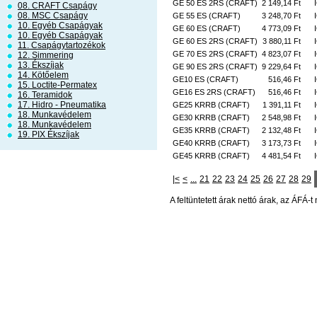
GE 50 ES 2RS (CRAFT)
2 149,14 Ft
08. CRAFT Csapágy
08. MSC Csapágy
GE 55 ES (CRAFT)
3 248,70 Ft
10. Egyéb Csapágyak
GE 60 ES (CRAFT)
4 773,09 Ft
10. Egyéb Csapágyak
GE 60 ES 2RS (CRAFT)
3 880,11 Ft
11. Csapágytartozékok
GE 70 ES 2RS (CRAFT)
4 823,07 Ft
12. Simmering
13. Ékszíjak
GE 90 ES 2RS (CRAFT)
9 229,64 Ft
14. Kötőelem
GE10 ES (CRAFT)
516,46 Ft
15. Loctite-Permatex
GE16 ES 2RS (CRAFT)
516,46 Ft
16. Teramidok
17. Hidro - Pneumatika
GE25 KRRB (CRAFT)
1 391,11 Ft
18. Munkavédelem
GE30 KRRB (CRAFT)
2 548,98 Ft
18. Munkavédelem
GE35 KRRB (CRAFT)
2 132,48 Ft
19. PIX Ékszíjak
GE40 KRRB (CRAFT)
3 173,73 Ft
GE45 KRRB (CRAFT)
4 481,54 Ft
|<
<
...
21
22
23
24
25
26
27
28
29
A feltüntetett árak nettó árak, az ÁFÁ-