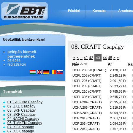
Üdvözöljük áruházunkban!
08. CRAFT Csapágy
belépés kiemelt
partnereinknek
|<
<
...
41
42
43
44
45
>
>|
belépés
Név
Ár
Ra
regisztráció
UCFL 206-20 (CRAFT)
2 120,89 Ft
UCFL 206 (CRAFT)
2 245,12 Ft
UCFL 207 (CRAFT)
2 901,80 Ft
UCFL 209 (CRAFT)
5 333,27 Ft
Termékek
UCFL 210 (CRAFT)
5 785,85 Ft
UCFL 308 (CRAFT)
10 645,74 Ft
01. FAG-INA Csapágy
UCHA 204 (CRAFT)
2 395,98 Ft
02. ZKL Csapágy
UCHA 205 (CRAFT)
2 919,55 Ft
03. SKF Csapágy
UCHA 209 (CRAFT)
8 004,35 Ft
03. SKF Csapágy
UCP 201 (CRAFT)
2 387,11 Ft
04 NACHI Csapágy
06. TIMKEN Csapágy
UCP 203 (CRAFT)
2 094,26 Ft
07. KG Csapágy
UCP 204 (CRAFT)
1 757,05 Ft
07. KG Csapágy