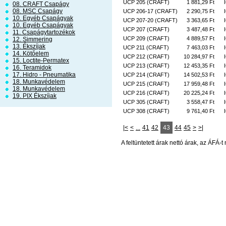
UCP 205 (CRAFT)
1 881,29 Ft
08. CRAFT Csapágy
08. MSC Csapágy
UCP 206-17 (CRAFT)
2 290,75 Ft
10. Egyéb Csapágyak
UCP 207-20 (CRAFT)
3 363,65 Ft
10. Egyéb Csapágyak
UCP 207 (CRAFT)
3 487,48 Ft
11. Csapágytartozékok
UCP 209 (CRAFT)
4 889,57 Ft
12. Simmering
13. Ékszíjak
UCP 211 (CRAFT)
7 463,03 Ft
14. Kötőelem
UCP 212 (CRAFT)
10 284,97 Ft
15. Loctite-Permatex
UCP 213 (CRAFT)
12 453,35 Ft
16. Teramidok
17. Hidro - Pneumatika
UCP 214 (CRAFT)
14 502,53 Ft
18. Munkavédelem
UCP 215 (CRAFT)
17 959,48 Ft
18. Munkavédelem
UCP 216 (CRAFT)
20 225,24 Ft
19. PIX Ékszíjak
UCP 305 (CRAFT)
3 558,47 Ft
UCP 308 (CRAFT)
9 761,40 Ft
|<
<
...
41
42
43
44
45
>
>|
A feltüntetett árak nettó árak, az ÁFÁ-