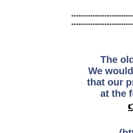
--------------------------
--------------------------
The ol
We would 
that our 
at the 

(h