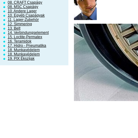
08. CRAFT Csapágy
08. MSC Csapágy
10. Andere Lager
10. Egyéb Csapágyak
11. Lager-Zubehör
12. Simmering
13. Belt
14. Verbindungselement
15. Loctite-Permatex
16. Teramidok
17. Hidro - Pneumatika
18. Munkavédelem
18. Munkavédelem
19. PIX Ékszíjak