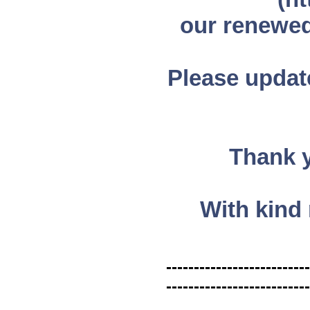
our renewed
Please updat
Thank y
With kind
--------------------------
--------------------------