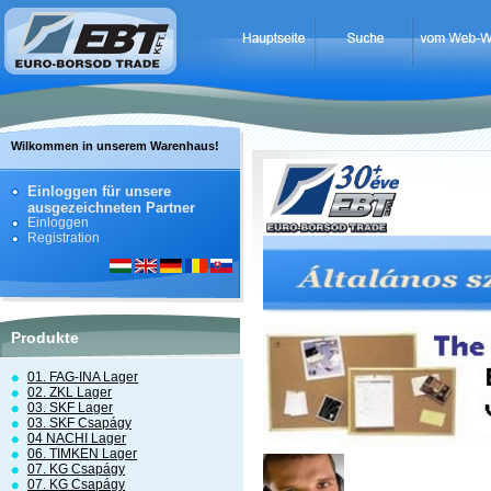
Wilkommen in unserem Warenhaus!
Einloggen für unsere
ausgezeichneten Partner
Einloggen
Registration
Produkte
01. FAG-INA Lager
02. ZKL Lager
03. SKF Lager
03. SKF Csapágy
04 NACHI Lager
06. TIMKEN Lager
07. KG Csapágy
07. KG Csapágy